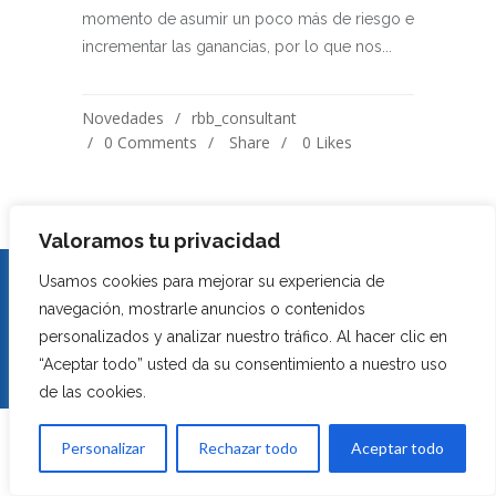
momento de asumir un poco más de riesgo e
incrementar las ganancias, por lo que nos...
Novedades
rbb_consultant
0 Comments
Share
0
Likes
Valoramos tu privacidad
El Trading en el mercado de divisas o derivados financieros supone un alto nivel de
riesgo y puede no ser adecuado para todos, no invierta capital que no pueda
Usamos cookies para mejorar su experiencia de
permitirse perder. El contenido de esta web y los servicios que se ofrecen no
navegación, mostrarle anuncios o contenidos
pretenden ser, no son y no pueden considerarse en ningún caso, asesoramiento en
materia de inversión ni de ningún otro tipo de asesoramiento financiero, ni puede
personalizados y analizar nuestro tráfico. Al hacer clic en
servir de base para ningún contrato, compromiso o decisión de ningún tipo.
“Aceptar todo” usted da su consentimiento a nuestro uso
AVISO LEGAL
POLÍTICA DE PRIVACIDAD
de las cookies.
POLÍTICA DE COOKIES
Personalizar
Rechazar todo
Aceptar todo