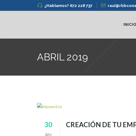
¿Hablamos? 672 228 737
raul@rbbcons
INICI
ABRIL 2019
30
CREACIÓN DE TU EMP
Abr