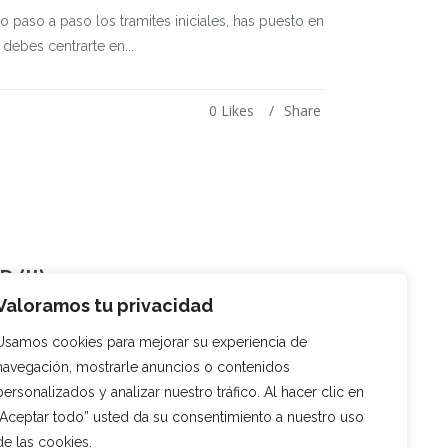
 paso a paso los tramites iniciales, has puesto en
debes centrarte en...
0
Likes
Share
(II)
Valoramos tu privacidad
ás preparado para presentar online la documentación
Usamos cookies para mejorar su experiencia de
partir de este momento vas...
navegación, mostrarle anuncios o contenidos
personalizados y analizar nuestro tráfico. Al hacer clic en
“Aceptar todo” usted da su consentimiento a nuestro uso
0
Likes
Share
de las cookies.