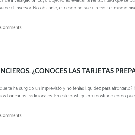
os de investigación cuyo objetivo es evaluar la rentabilidad que se 
ume el inversor. No obstante, el riesgo no suele recibir el mismo nive
 Comments
NCIEROS. ¿CONOCES LAS TARJETAS PREP
 que te ha surgido un imprevisto y no tenias liquidez para afrontarl
cios bancarios tradicionales. En este post, quiero mostrarte cómo pued
 Comments