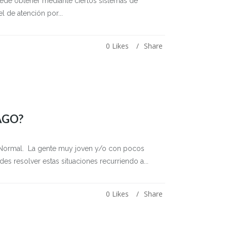
puede obtener mediante ciertos sistemas de
l de atención por...
0
Likes
Share
AGO?
o? Normal. La gente muy joven y/o con pocos
es resolver estas situaciones recurriendo a...
0
Likes
Share