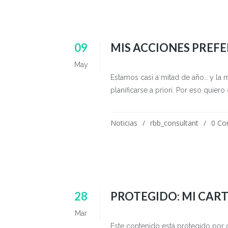
09
MIS ACCIONES PREFE
May
Estamos casi a mitad de año… y la 
planificarse a priori. Por eso quier
Noticias
rbb_consultant
0 C
28
PROTEGIDO: MI CART
Mar
Este contenido está protegido por c