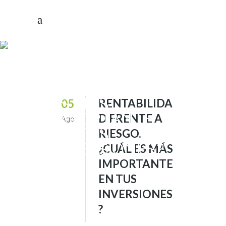
RENTABILIDAD
FRENTE A
RIESGO. ¿CUÁL
ES MÁS
RENTABILIDA
05
IMPORTANTE
D FRENTE A
Ago
EN TUS
RIESGO.
INVERSIONES?
¿CUÁL ES MÁS
IMPORTANTE
EN TUS
INVERSIONES
?