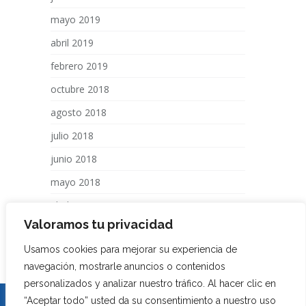
mayo 2019
abril 2019
febrero 2019
octubre 2018
agosto 2018
julio 2018
junio 2018
mayo 2018
abril 2018
Valoramos tu privacidad
marzo 2018
Usamos cookies para mejorar su experiencia de
febrero 2018
navegación, mostrarle anuncios o contenidos
personalizados y analizar nuestro tráfico. Al hacer clic en
El Trading en el mercado de divisas o derivados financieros supone un alto nivel de
riesgo y puede no ser adecuado para todos, no invierta capital que no pueda
“Aceptar todo” usted da su consentimiento a nuestro uso