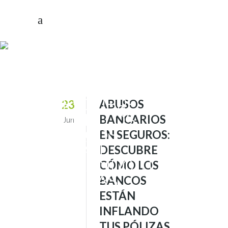
ABUSOS
BANCARIOS EN
SEGUROS:
DESCUBRE
ABUSOS
23
CÓMO LOS
BANCARIOS
Jun
BANCOS
EN SEGUROS:
ESTÁN
DESCUBRE
INFLANDO TUS
CÓMO LOS
PÓLIZAS
BANCOS
ESTÁN
INFLANDO
TUS PÓLIZAS