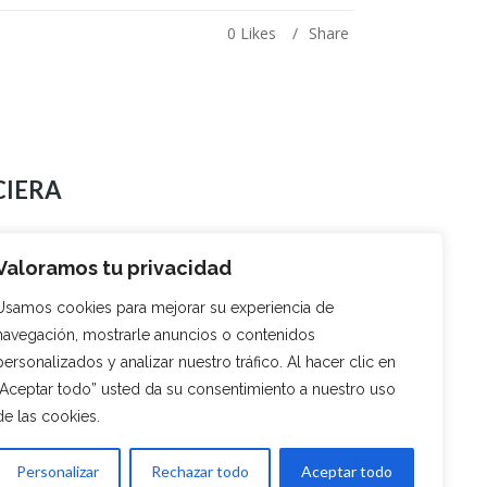
0
Likes
Share
CIERA
obtenidos? Seguro que al igual que yo has soñado
Valoramos tu privacidad
Usamos cookies para mejorar su experiencia de
navegación, mostrarle anuncios o contenidos
0
Likes
Share
personalizados y analizar nuestro tráfico. Al hacer clic en
“Aceptar todo” usted da su consentimiento a nuestro uso
de las cookies.
Personalizar
Rechazar todo
Aceptar todo