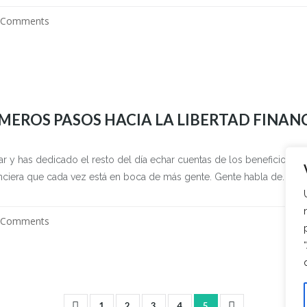
 Comments
MEROS PASOS HACIA LA LIBERTAD FINAN
jar y has dedicado el resto del día echar cuentas de los beneficios 
nciera que cada vez está en boca de más gente. Gente habla de...
 Comments
1
2
3
4
5