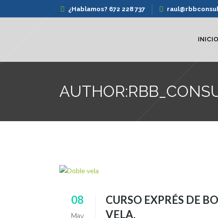
¿Hablamos? 672 228 737
raul@rbbconsu
INICI
AUTHOR:RBB_CONS
08
CURSO EXPRÉS DE BO
VELA.
May