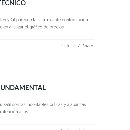
 TÉCNICO
ten y (al parecer) la interminable confrontación
e en analizar el gráfico de precios...
1
Likes
Share
S FUNDAMENTAL
átil son las incontables críticas y alabanzas
 atención a los...