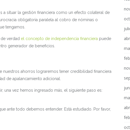
no
 a situar la gestión financiera como un efecto colateral de
oc
rocracia obligatoria paralela al cobro de nóminas o
que tengamos.
jul
abr
r de verdad
el concepto de independencia financiera
puede
ntro generador de beneficios.
ma
fe
no
e nuestros ahorros lograremos tener credibilidad financiera
se
ad de apalancamiento adicional.
jun
r, una vez hemos ingresado más, el siguiente paso es:
ma
abr
que ante todo debemos entender. Está estudiado. Por favor,
fe
oc