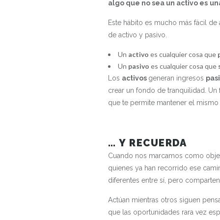
algo que no sea un activo es
un
Este hábito es mucho más fácil de 
de activo y pasivo.
Un
activo
es cualquier cosa que
Un
pasivo
es cualquier cosa que
Los
activos
generan ingresos
pas
crear un fondo de tranquilidad. Un
que te permite mantener el mismo d
… Y RECUERDA
Cuando nos marcamos como objetivo
quienes ya han recorrido ese cami
diferentes entre sí, pero comparte
Actúan mientras otros siguen pensa
que las oportunidades rara vez esp