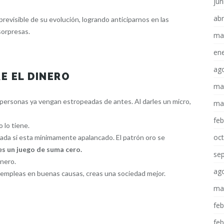
jun
abr
mprevisible de su evolución, logrando anticiparnos en las
sorpresas.
ma
en
ag
E EL DINERO
ma
personas ya vengan estropeadas de antes. Al darles un micro,
ma
fe
 lo tiene.
oc
 nada si esta mínimamente apalancado. El patrón oro se
es un juego de suma cero.
se
nero.
ag
lo empleas en buenas causas, creas una sociedad mejor.
ma
fe
fe