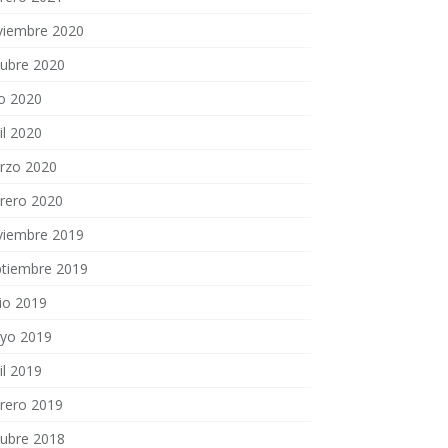
viembre 2020
tubre 2020
io 2020
il 2020
rzo 2020
brero 2020
viembre 2019
ptiembre 2019
io 2019
yo 2019
il 2019
brero 2019
tubre 2018