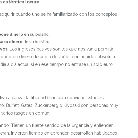
a auténtica locura!
adquirir cuando uno se ha familiarizado con los conceptos
pone
dinero
en su bolsillo.
saca dinero
de su bolsillo.
ivos
. Los ingresos pasivos son los que nos van a permitir
 fondo de dinero de uno a dos años con liquidez absoluta
ía a día actual si en ese tiempo no entrase un solo euro.
 alcanzar la libertad financiera conviene estudiar a
no. Buffett, Gates, Zuckerberg o Kiyosaki son personas muy
n varios rasgos en común.
ndo. Tienen un fuerte sentido de la urgencia y entienden
eran. Invierten tiempo en aprender, desarrollan habilidades