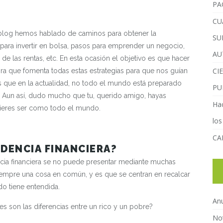
PA
CU
 blog hemos hablado de caminos para obtener la
SU
 para invertir en bolsa, pasos para emprender un negocio,
AU
r de las rentas, etc. En esta ocasión el objetivo es que hacer
CI
ra que fomenta todas estas estrategias para que nos guían
o es que en la actualidad, no todo el mundo está preparado
PU
. Aun así, dudo mucho que tu, querido amigo, hayas
Hac
uieres ser como todo el mundo.
los
CA
NDENCIA FINANCIERA?
ncia financiera se no puede presentar mediante muchas
siempre una cosa en común, y es que se centran en recalcar
o tiene entendida.
An
s son las diferencias entre un rico y un pobre?
Not