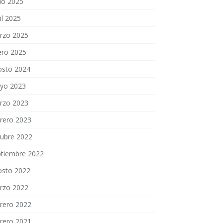
io 2025
il 2025
rzo 2025
ero 2025
osto 2024
yo 2023
rzo 2023
brero 2023
tubre 2022
ptiembre 2022
osto 2022
rzo 2022
brero 2022
brero 2021