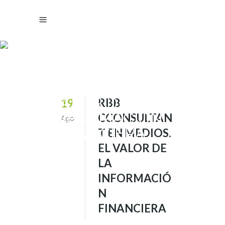
RBB
CCONSULTANT
EN MEDIOS. EL
VALOR DE LA
RBB
19
INFORMACIÓN
CCONSULTAN
Ago
FINANCIERA
T EN MEDIOS.
EL VALOR DE
LA
INFORMACIÓ
N
FINANCIERA